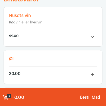
Husets vin
Rødvin eller hvidvin
99.00
Øl
20.00
Vand 0,5L
0.00
0
Bestil Mad